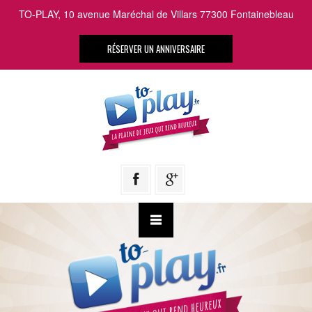
TO-PLAY, 10 avenue Maréchal de Villars 77300 Fontainebleau
RÉSERVER UN ANNIVERSAIRE